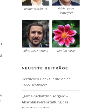
Rainer Krockauer
Ulrich Feeser-
Lichterfeld
ie
Johannes Mertens
Marion Riese
zt
NEUESTE BEITRÄGE
Herzlichen Dank für die vielen
Care-Lichtblicke
ie
„gemeinschaftlich sorgen“ –
h
Abschlussveranstaltung des