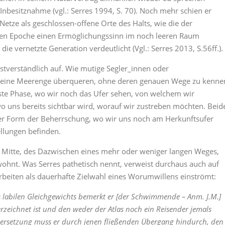
nbesitznahme (vgl.: Serres 1994, S. 70). Noch mehr schien er
etze als geschlossen-offene Orte des Halts, wie die der
ten Epoche einen Ermöglichungssinn im noch leeren Raum
ie vernetzte Generation verdeutlicht (Vgl.: Serres 2013, S.56ff.).
tverständlich auf. Wie mutige Segler_innen oder
r eine Meerenge überqueren, ohne deren genauen Wege zu kenne
rste Phase, wo wir noch das Ufer sehen, von welchem wir
 uns bereits sichtbar wird, worauf wir zustreben möchten. Beid
iner Form der Beherrschung, wo wir uns noch am Herkunftsufer
llungen befinden.
er Mitte, des Dazwischen eines mehr oder weniger langen Weges,
ohnt. Was Serres pathetisch nennt, verweist durchaus auch auf
n Arbeiten als dauerhafte Zielwahl eines Worumwillens einströmt:
 labilen Gleichgewichts bemerkt er [der Schwimmende – Anm. J.M.]
rzeichnet ist und den weder der Atlas noch ein Reisender jemals
bersetzung muss er durch jenen fließenden Übergang hindurch, den