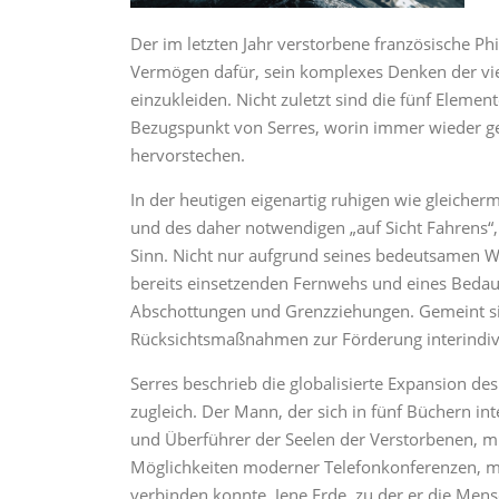
Der im letzten Jahr verstorbene französische Ph
Vermögen dafür, sein komplexes Denken der vi
einzukleiden. Nicht zuletzt sind die fünf Eleme
Bezugspunkt von Serres, worin immer wieder g
hervorstechen.
In der heutigen eigenartig ruhigen wie gleicher
und des daher notwendigen „auf Sicht Fahrens“
Sinn. Nicht nur aufgrund seines bedeutsamen W
bereits einsetzenden Fernwehs und eines Bedau
Abschottungen und Grenzziehungen. Gemeint si
Rücksichtsmaßnahmen zur Förderung interindivid
Serres beschrieb die globalisierte Expansion de
zugleich. Der Mann, der sich in fünf Büchern i
und Überführer der Seelen der Verstorbenen, m
Möglichkeiten moderner Telefonkonferenzen, mit 
verbinden konnte. Jene Erde, zu der er die Men