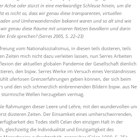
ner Achse oder stürzt in eine merkwürdige Schleuse hinein, um die
st es nicht so, dass wir genau diese transparenten, virtuellen
omaden und Umherwandernden bekannt waren und so alt sind wie
 wir genau diese Räume mit unseren Netzen bevölkern und darin
r Erde sprechen? (Serres 2005, S. 22–23)
reiung vom Nationalsozialismus, in diesen teils düsteren, teils
igen Zeiten mich nicht dazu verleiten lassen, nun Serres Arbeiten
eflexion der aktuellen globalen Pandemie der Gesellschaft dienlich
ektieren, den bspw. Serres Werke im Versuch eines Verständnisses
hlt uferlosen Grenzerfahrungen geben können, der sich beim
rs und den sich schmerzlich einbrennenden Bildern bspw. aus N
ne stürmische Wellen herzugeben vermag.
bale Rahmungen dieser Leere und Lehre, mit den wundervollen un
rst düsteren Zeiten. Der Einsamkeit eines umherschwirrenden,
fügbarkeit des Todes stellt Celan den einzigen Halt in der
gleichzeitig die Individualität und Einzigartigkeit des