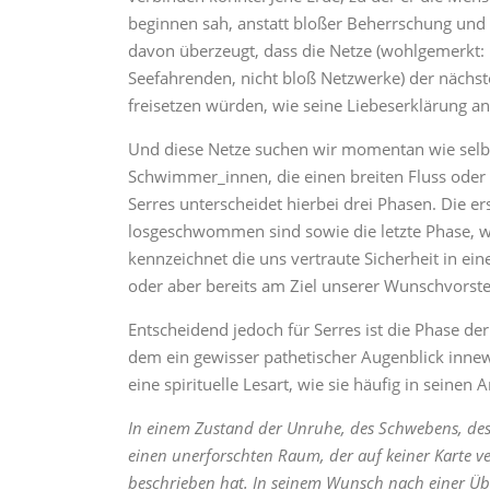
beginnen sah, anstatt bloßer Beherrschung und I
davon überzeugt, dass die Netze (wohlgemerkt: N
Seefahrenden, nicht bloß Netzwerke) der nächs
freisetzen würden, wie seine Liebeserklärung an d
Und diese Netze suchen wir momentan wie selbs
Schwimmer_innen, die einen breiten Fluss ode
Serres unterscheidet hierbei drei Phasen. Die e
losgeschwommen sind sowie die letzte Phase, wo
kennzeichnet die uns vertraute Sicherheit in e
oder aber bereits am Ziel unserer Wunschvorste
Entscheidend jedoch für Serres ist die Phase d
dem ein gewisser pathetischer Augenblick innew
eine spirituelle Lesart, wie sie häufig in seine
In einem Zustand der Unruhe, des Schwebens, des
einen unerforschten Raum, der auf keiner Karte ve
beschrieben hat. In seinem Wunsch nach einer Ü