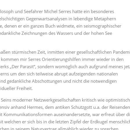
ilosoph und Seefahrer Michel Serres hatte ein besonderes
elschichtigen Gegenwartsanalysen in lebendige Metaphern
nte, denen er ein ganzes Buch widmete, ein seismographischer
edankliche Zeichnungen des Wassers und der hohen See
maßen stürmischen Zeit, inmitten einer gesellschaftlichen Pandem
, kommen mir Serres Orientierungshilfen immer wieder in den
erks „Der Parasit“, sondern womöglich auch aufgrund meines jet
erns um den sich teilweise abrupt aufzeigenden nationalen
nd gedankliche Abschottungen und nicht die notwendigen
ueller Freiheit.
s Seins moderner Netzwerkgesellschaften kritisch wie optimistisch
ntensiv anhand Hermes, dem antiken Schutzgott u.a. der Reisenden
it Kommunikationsformen auseinandersetzte, war erfreut über d
welchen er sich bis in die letzten Zipfel der Erdkugel menschlic
schen in seinem Naturvertrag allmählich wieder zu sprechen