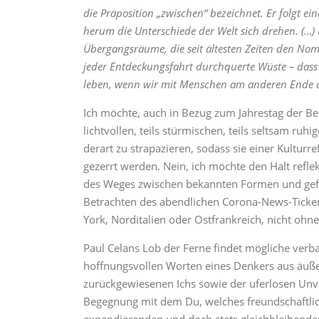
die Präposition „zwischen“ bezeichnet. Er folgt ei
herum die Unterschiede der Welt sich drehen. (…) I
Übergangsräume, die seit ältesten Zeiten den N
jeder Entdeckungsfahrt durchquerte Wüste – dass
leben, wenn wir mit Menschen am anderen Ende de
Ich möchte, auch in Bezug zum Jahrestag der Bef
lichtvollen, teils stürmischen, teils seltsam ruh
derart zu strapazieren, sodass sie einer Kulturr
gezerrt werden. Nein, ich möchte den Halt refl
des Weges zwischen bekannten Formen und gefü
Betrachten des abendlichen Corona-News-Ticke
York, Norditalien oder Ostfrankreich, nicht oh
Paul Celans Lob der Ferne findet mögliche ver
hoffnungsvollen Worten eines Denkers aus äuße
zurückgewiesenen Ichs sowie der uferlosen Unver
Begegnung mit dem Du, welches freundschaftlich, 