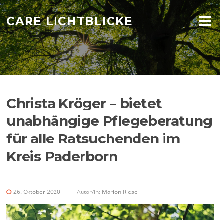
Zum
Inhalt
CARE LICHTBLICKE
Menü
springen
Christa Kröger – bietet
unabhängige Pflegeberatung
für alle Ratsuchenden im
Kreis Paderborn
26. Oktober 2020
Autor/in:
Marion Riese