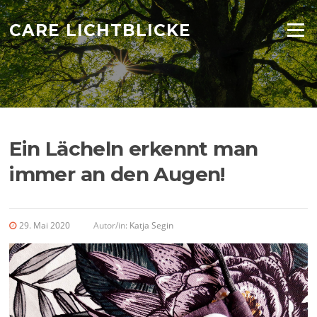
Zum
Inhalt
CARE LICHTBLICKE
Menü
springen
Ein Lächeln erkennt man
immer an den Augen!
29. Mai 2020
Autor/in:
Katja Segin