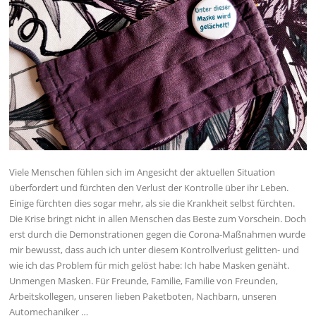
Viele Menschen fühlen sich im Angesicht der aktuellen Situation
überfordert und fürchten den Verlust der Kontrolle über ihr Leben.
Einige fürchten dies sogar mehr, als sie die Krankheit selbst fürchten.
Die Krise bringt nicht in allen Menschen das Beste zum Vorschein. Doch
erst durch die Demonstrationen gegen die Corona-Maßnahmen wurde
mir bewusst, dass auch ich unter diesem Kontrollverlust gelitten- und
wie ich das Problem für mich gelöst habe: Ich habe Masken genäht.
Unmengen Masken. Für Freunde, Familie, Familie von Freunden,
Arbeitskollegen, unseren lieben Paketboten, Nachbarn, unseren
Automechaniker …