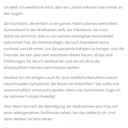
Ich weiß, ich wiederhole mich, aber ein Lächeln erkennt man immer an
den Augen!
Die Nachbarin, die einfach so ein ganzes Paket (
überaus
wertvolles!)
Gummiband in den Briefkasten wirft, der Paketbote, der trotz
Zeitdruck berichtet, dass er von seinem Arbeitgeber keine Maske
bekommen hat, die Arbeitskollegin, die nach Feierabend extra
nochmal zurückkommt, um das passende Nähgarn zu bringen, und die
Freunde, die sich über eine waschbare Maske freuen, all das sind
Erfahrungen, für die ich dankbar bin und die ich ohne die
Maskenpflicht niemals hätte machen dürfen.
Dankbar bin ich übrigens auch für eine merkliche Reduktion meiner
Heuschnupfen-Symptome. Die Maske als Pollenfilter? Das sollte mal
wissenschaftlich untersucht werden. Wenn das funktioniert, trage ich
sie nächstes Frühjahr freiwillig!
Also: Wenn Sie nach der Beendigung der Maßnahmen eine Frau mit
einer selbstgenähten Stoffmaske sehen, bin das vielleicht ich. Und
dann denken Sie bitte daran: