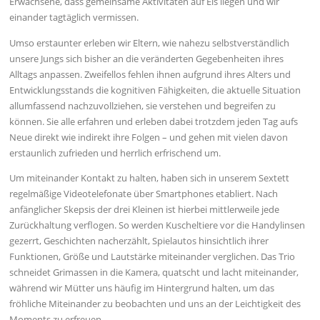
Erwachsene, dass gemeinsame Aktivitäten auf Eis liegen und wir
einander tagtäglich vermissen.
Umso erstaunter erleben wir Eltern, wie nahezu selbstverständlich
unsere Jungs sich bisher an die veränderten Gegebenheiten ihres
Alltags anpassen. Zweifellos fehlen ihnen aufgrund ihres Alters und
Entwicklungsstands die kognitiven Fähigkeiten, die aktuelle Situation
allumfassend nachzuvollziehen, sie verstehen und begreifen zu
können. Sie alle erfahren und erleben dabei trotzdem jeden Tag aufs
Neue direkt wie indirekt ihre Folgen – und gehen mit vielen davon
erstaunlich zufrieden und herrlich erfrischend um.
Um miteinander Kontakt zu halten, haben sich in unserem Sextett
regelmäßige Videotelefonate über Smartphones etabliert. Nach
anfänglicher Skepsis der drei Kleinen ist hierbei mittlerweile jede
Zurückhaltung verflogen. So werden Kuscheltiere vor die Handylinsen
gezerrt, Geschichten nacherzählt, Spielautos hinsichtlich ihrer
Funktionen, Größe und Lautstärke miteinander verglichen. Das Trio
schneidet Grimassen in die Kamera, quatscht und lacht miteinander,
während wir Mütter uns häufig im Hintergrund halten, um das
fröhliche Miteinander zu beobachten und uns an der Leichtigkeit des
Moments zu erfreuen.